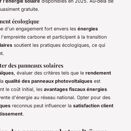
 l'énergie solaire
disponibles en 2025. Au-delà de
quasiment gratuite.
ment écologique
e d'un engagement fort envers les
énergies
l'empreinte carbone et participent à la transition
laires
soutient les pratiques écologiques, ce qui
t.
ter des panneaux solaires
aïques
, évaluer des critères tels que le
rendement
 la
qualité des panneaux photovoltaïques
est
t le coût initial, les
avantages fiscaux énergies
revente d'énergie au réseau national. Opter pour des
ïques
reconnus peut influencer la
satisfaction client
stissement
.