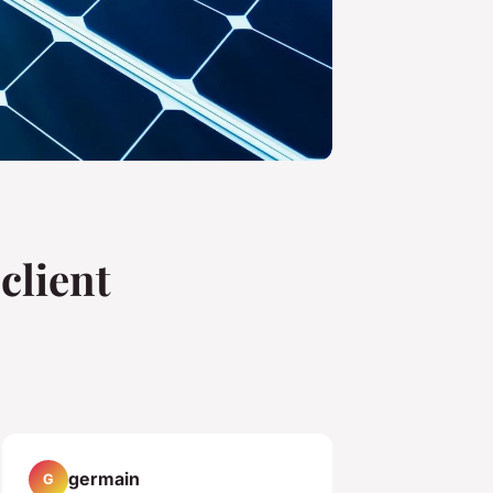
client
germain
G