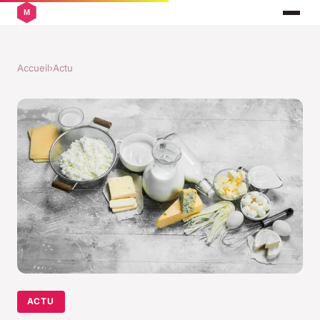
Accueil
›
Actu
ACTU