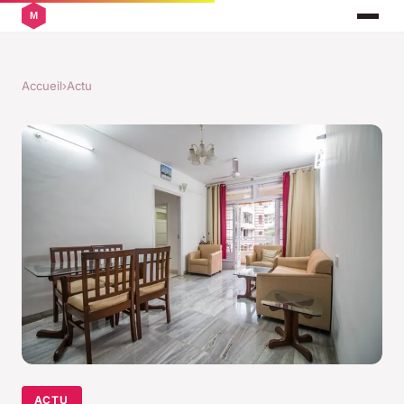
Accueil
›
Actu
ACTU