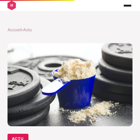
Accueil
›
Actu
ACTU