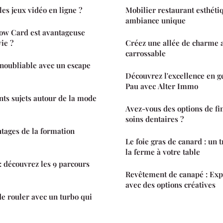
es jeux vidéo en ligne ?
Mobilier restaurant esthétiq
ambiance unique
kow Card est avantageuse
ie ?
Créez une allée de charme 
carrossable
inoubliable avec un escape
Découvrez l'excellence en ge
Pau avec Alter Immo
nts sujets autour de la mode
Avez-vous des options de f
soins dentaires ?
ntages de la formation
Le foie gras de canard : un
la ferme à votre table
 découvrez les 9 parcours
Revêtement de canapé : Expl
avec des options créatives
e rouler avec un turbo qui