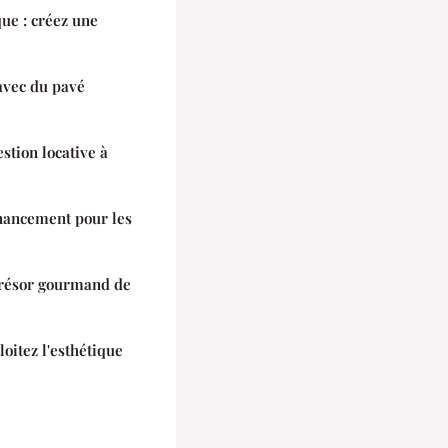
ue : créez une
avec du pavé
stion locative à
inancement pour les
 trésor gourmand de
oitez l'esthétique