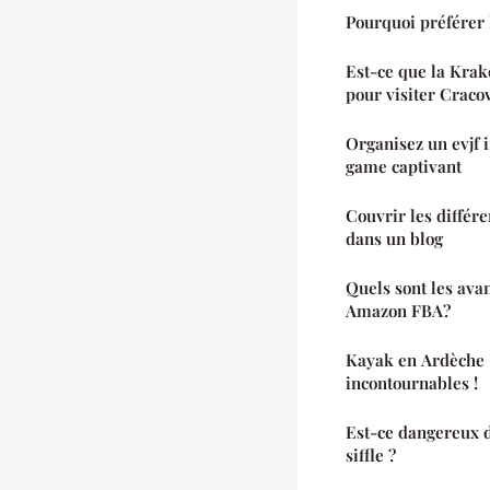
Pourquoi préférer l
Est-ce que la Kra
pour visiter Cracov
Organisez un evjf 
game captivant
Couvrir les différe
dans un blog
Quels sont les ava
Amazon FBA?
Kayak en Ardèche :
incontournables !
Est-ce dangereux d
siffle ?