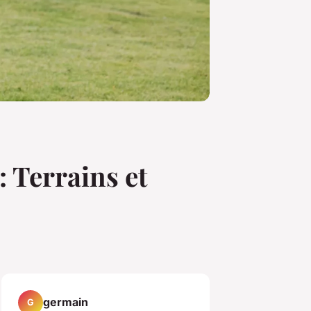
: Terrains et
germain
G