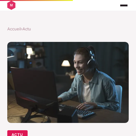
Accueil
›
Actu
ACTU