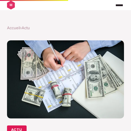
Accueil
›
Actu
ACTU