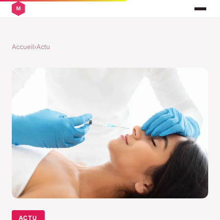
Accueil
›
Actu
ACTU