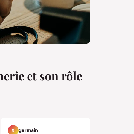
nerie et son rôle
germain
G