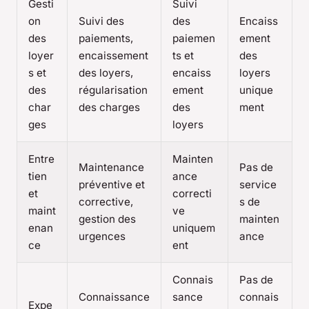
Gesti
Suivi
on
Suivi des
des
Encaiss
des
paiements,
paiemen
ement
loyer
encaissement
ts et
des
s et
des loyers,
encaiss
loyers
des
régularisation
ement
unique
char
des charges
des
ment
ges
loyers
Entre
Mainten
Maintenance
Pas de
tien
ance
préventive et
service
et
correcti
corrective,
s de
maint
ve
gestion des
mainten
enan
uniquem
urgences
ance
ce
ent
Connais
Pas de
Connaissance
sance
connais
Expe