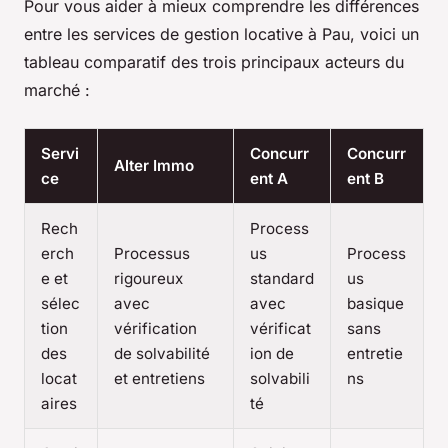
Pour vous aider à mieux comprendre les différences
entre les services de gestion locative à Pau, voici un
tableau comparatif des trois principaux acteurs du
marché :
Servi
Concurr
Concurr
Alter Immo
ce
ent A
ent B
Rech
Process
erch
Processus
us
Process
e et
rigoureux
standard
us
sélec
avec
avec
basique
tion
vérification
vérificat
sans
des
de solvabilité
ion de
entretie
locat
et entretiens
solvabili
ns
aires
té