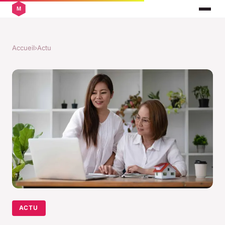
Accueil
›
Actu
ACTU