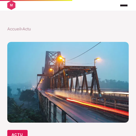
Accueil
›
Actu
ACTU