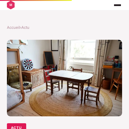
Accueil
›
Actu
ACTU