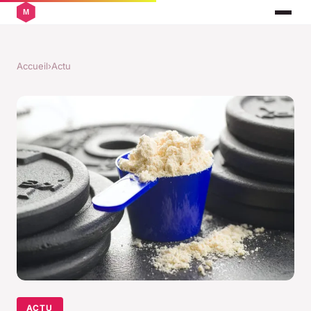
Accueil
›
Actu
ACTU