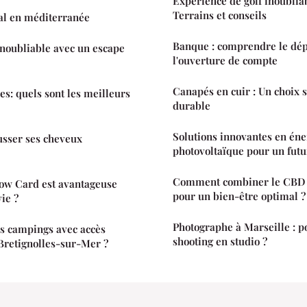
Expérience de golf inoublia
Terrains et conseils
al en méditerranée
Banque : comprendre le dépô
inoubliable avec un escape
l'ouverture de compte
Canapés en cuir : Un choix s
es: quels sont les meilleurs
durable
Solutions innovantes en éne
sser ses cheveux
photovoltaïque pour un futu
Comment combiner le CBD e
kow Card est avantageuse
pour un bien-être optimal ?
ie ?
Photographe à Marseille : p
s campings avec accès
shooting en studio ?
 Bretignolles-sur-Mer ?