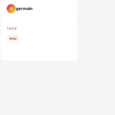
germain
G
TAGS
Actu