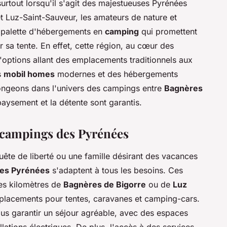
 surtout lorsqu'il s'agit des majestueuses Pyrénées
t Luz-Saint-Sauveur, les amateurs de nature et
e palette d'hébergements en
camping
qui promettent
r sa tente. En effet, cette région, au cœur des
 d'options allant des emplacements traditionnels aux
s
mobil homes
modernes et des hébergements
plongeons dans l'univers des campings entre
Bagnères
paysement et la détente sont garantis.
s campings des Pyrénées
ête de liberté ou une famille désirant des vacances
es Pyrénées
s'adaptent à tous les besoins. Ces
ues kilomètres de
Bagnères de Bigorre
ou de
Luz
emplacements pour tentes, caravanes et camping-cars.
us garantir un séjour agréable, avec des espaces
lations électriques. De plus, l'accès à des services