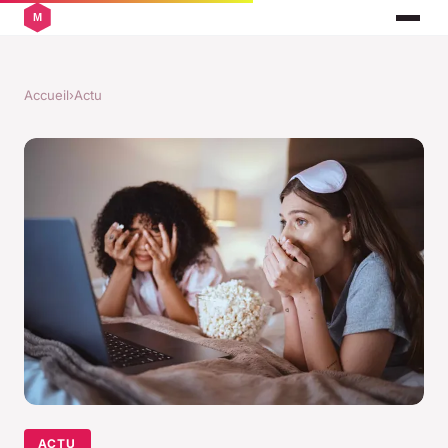
Accueil
›
Actu
ACTU