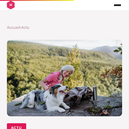
Accueil
›
Actu
ACTU