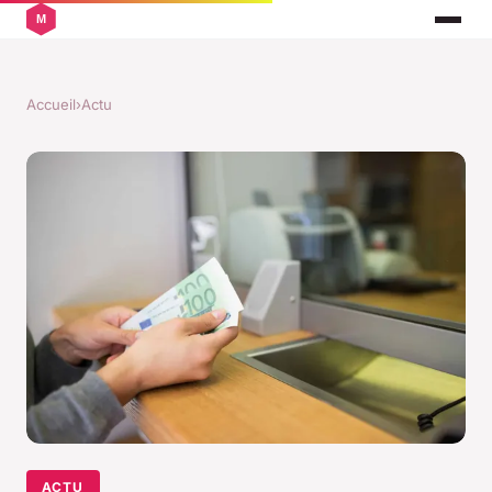
Accueil
›
Actu
ACTU