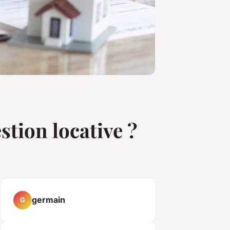
stion locative ?
germain
G