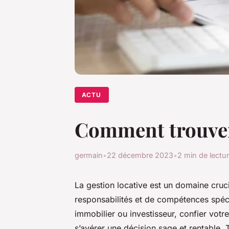
ACTU
Comment trouver 
germain
•
22 décembre 2023
•
2 min de lectu
La gestion locative est un domaine cruci
responsabilités et de compétences spéci
immobilier ou investisseur, confier votr
s’avérer une décision sage et rentable. 