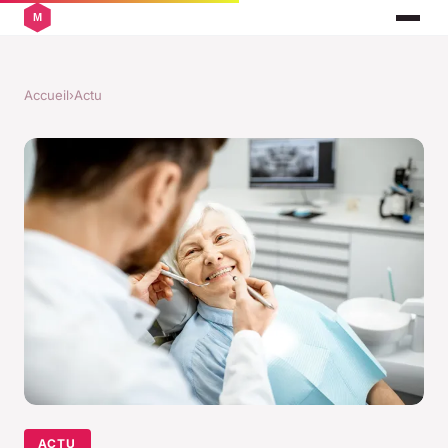
Accueil
›
Actu
ACTU