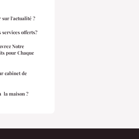
 sur l'actualité ?
s services offerts?
uvrez Notre
ts pour Chaque
r cabinet de
à la maison ?