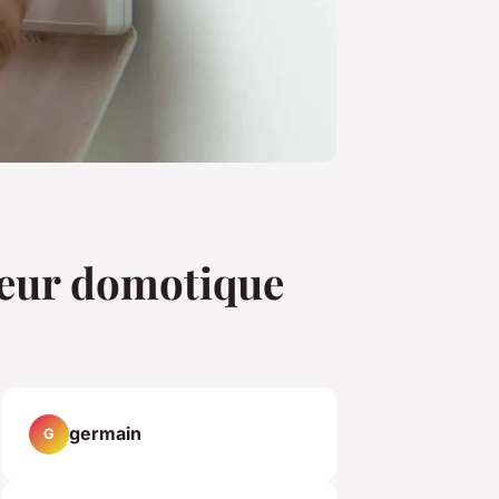
teur domotique
germain
G