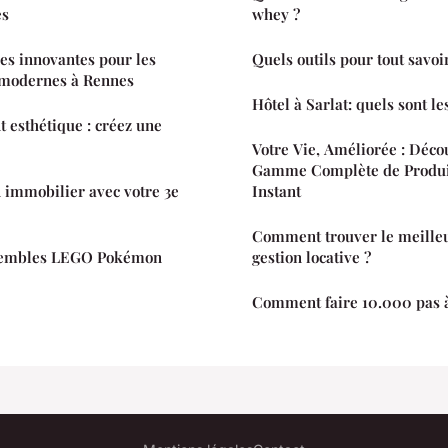
es
whey ?
ues innovantes pour les
Quels outils pour tout savoir
l modernes à Rennes
Hôtel à Sarlat: quels sont le
t esthétique : créez une
Votre Vie, Améliorée : Déco
Gamme Complète de Produi
 immobilier avec votre 3e
Instant
Comment trouver le meilleu
nsembles LEGO Pokémon
gestion locative ?
Comment faire 10.000 pas 