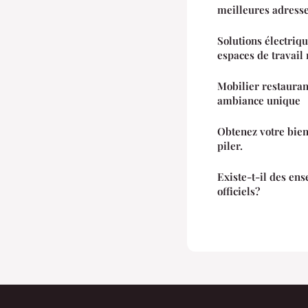
meilleures adress
Solutions électriq
espaces de travai
Mobilier restauran
ambiance unique
Obtenez votre bien
piler.
Existe-t-il des e
officiels?